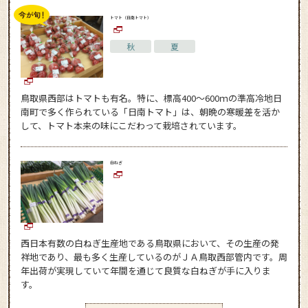
トマト（日南トマト）
秋
夏
鳥取県西部はトマトも有名。特に、標高400〜600ｍの準高冷地日
南町で多く作られている「日南トマト」は、朝晩の寒暖差を活か
して、トマト本来の味にこだわって栽培されています。
白ねぎ
西日本有数の白ねぎ生産地である鳥取県において、その生産の発
祥地であり、最も多く生産しているのがＪＡ鳥取西部管内です。周
年出荷が実現していて年間を通じて良質な白ねぎが手に入りま
す。