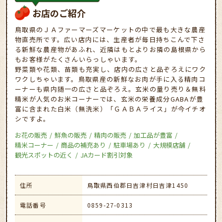
お店のご紹介
鳥取県のＪＡファーマーズマーケットの中で最も大きな農産
物直売所です。広い店内には、生産者が毎日持ちこんで下さ
る新鮮な農産物があふれ、近隣はもとよりお隣の島根県から
もお客様がたくさんいらっしゃいます。
野菜類や花類、苗類も充実し、店内の広さと品ぞろえにワク
ワクしちゃいます。鳥取県産の新鮮なお肉が手に入る精肉コ
ーナーも県内随一の広さと品ぞろえ。玄米の量り売り＆無料
精米が人気のお米コーナーでは、玄米の栄養成分GABAが豊
富に含まれた白米（無洗米）「ＧＡＢＡライス」が今イチオ
シですよ。
お花の販売
鮮魚の販売
精肉の販売
加工品が豊富
精米コーナー
商品の補充あり
駐車場あり
大規模店舗
観光スポットの近く
JAカード割引対象
住所
鳥取県西伯郡日吉津村日吉津1450
電話番号
0859-27-0313