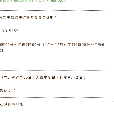
県岩美郡岩美町新井３３７番地４
7-73-5155
9時00分～午後7時00分（4月～12月）午前9時00分～午後6
0分
台（内、普通車65台・大型車８台・身障者用２台 ）
鳥取いなば
周辺地図を見る