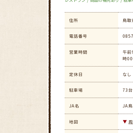
住所
鳥取
電話番号
085
営業時間
午前
時0
定休日
なし
駐車場
73
JA名
JA
地図