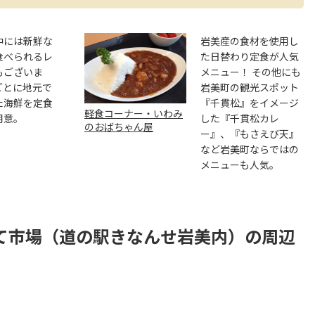
中には新鮮な
岩美産の食材を使用し
食べられるレ
た日替わり定食が人気
もございま
メニュー！ その他にも
ごとに地元で
岩美町の観光スポット
た海鮮を定食
『千貫松』をイメージ
軽食コーナー・いわみ
用意。
した『千貫松カレ
のおばちゃん屋
ー』、『もさえび天』
など岩美町ならではの
メニューも人気。
て市場（道の駅きなんせ岩美内）の周辺