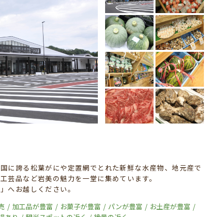
全国に誇る松葉がにや定置網でとれた新鮮な水産物、地元産で
民工芸品など岩美の魅力を一堂に集めています。
美」へお越しください。
売
加工品が豊富
お菓子が豊富
パンが豊富
お土産が豊富
場あり
観光スポットの近く
絶景の近く