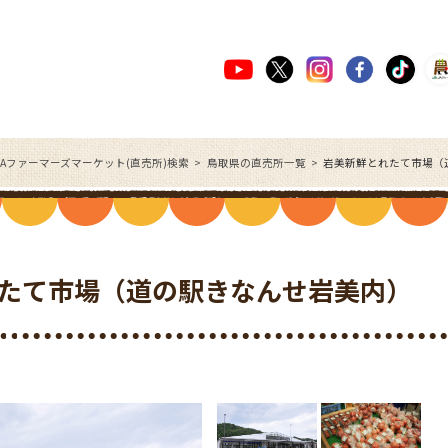
JAファーマーズマーケット(直売所)検索
鳥取県の直売所一覧
岩美新鮮とれたて市場（
たて市場（道の駅きなんせ岩美内）