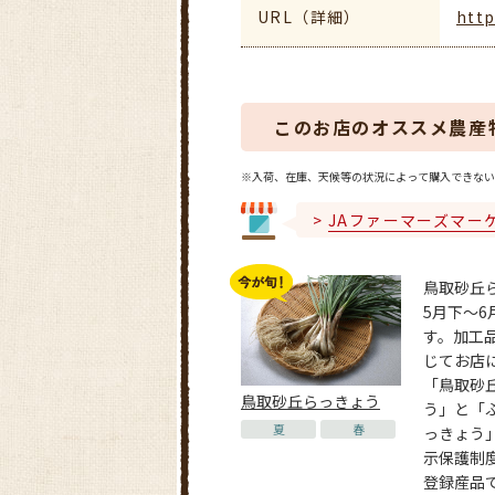
URL（詳細）
http
このお店のオススメ農産
※入荷、在庫、天候等の状況によって購入できない
JAファーマーズマー
鳥取砂丘
5月下～6
す。加工
じてお店
「鳥取砂
鳥取砂丘らっきょう
う」と「
夏
春
っきょう
示保護制
登録産品