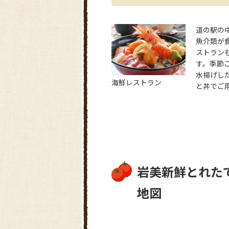
道の駅の
魚介類が
ストラン
す。季節
水揚げし
海鮮レストラン
と丼でご
岩美新鮮とれた
地図