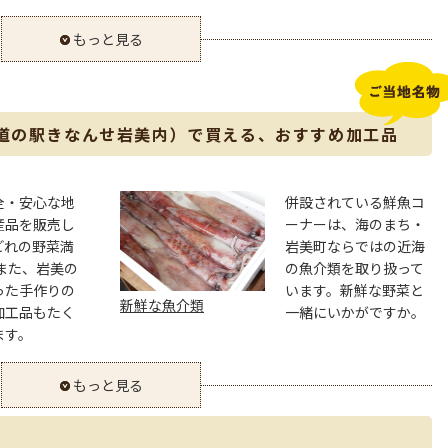
もっと見る
道の駅きなんせ岩美内）で買える、おすすめ加工品
全・安心な地
併設されている鮮魚コ
産品を販売し
ーナーは、海のまち・
どれの野菜満
岩美町ならではの近海
また、岩美の
の魚介類を取り扱って
った手作りの
います。新鮮な野菜と
新鮮な魚介類
加工品もたく
一緒にいかがですか。
ます。
もっと見る