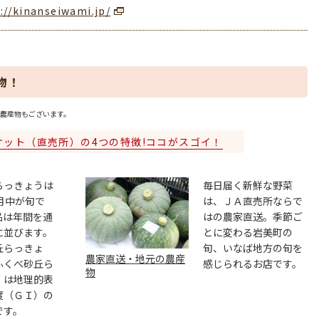
://kinanseiwami.jp/
物！
農産物もございます。
ケット（直売所）の4つの特徴!ココがスゴイ！
らっきょうは
毎日届く新鮮な野菜
月中が旬で
は、ＪＡ直売所ならで
品は年間を通
はの農家直送。季節ご
に並びます。
とに変わる岩美町の
丘らっきょ
旬、いなば地方の旬を
農家直送・地元の農産
ふくべ砂丘ら
感じられるお店です。
物
」は地理的表
度（ＧＩ）の
です。