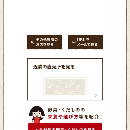
近隣の直売所を見る
アグリランドひな産直セン
ごてん産直施設
ター