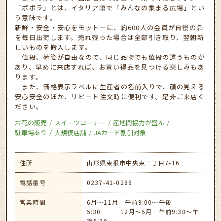
「ポポラ」とは、イタリア語で「みんなの集まる広場」とい
う意味です。
新鮮・安全・安心をモットーに、約600人の会員が自慢の品
を毎日出荷します。売れ残った場合は全部引き取り、翌朝新
しいものを搬入します。
値段、荷姿が自由なので、同じ品物でも値段の違うものが
あり、早めに来店すれば、お買い得品を見つける楽しみもあ
ります。
また、価格表示ラベルに生産者の名前入りで、顔の見える
安心安全のほか、リピート注文時に便利です。是非ご来店く
ださい。
お花の販売
スイーツコーナー
産地間協力が盛ん
駐車場あり
大規模店舗
JAカード割引対象
住所
山形県東根市中央東三丁目7-16
電話番号
0237-41-0288
営業時間
6月～11月 午前9:00～午後
5:30 12月～5月 午前9:30～午
後5:30