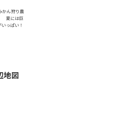
みかん狩り農
！ 夏には巨
がいっぱい！
辺地図