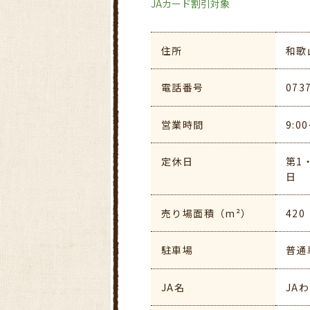
JAカード割引対象
住所
和歌
電話番号
073
営業時間
9:0
定休日
第1
日 
売り場面積（m²）
420
駐車場
普通
JA名
JA