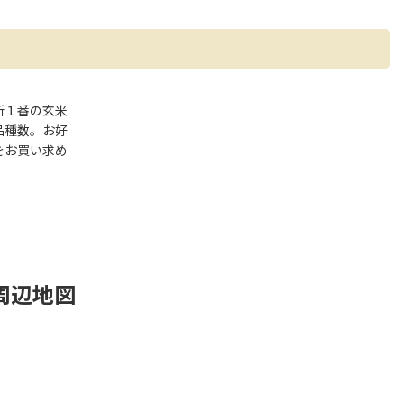
所１番の玄米
品種数。お好
をお買い求め
。
周辺地図