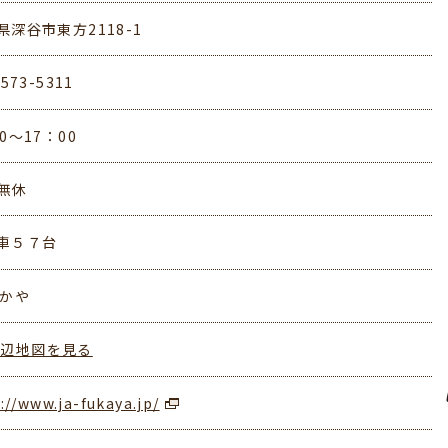
県深谷市東方2118-1
-573-5311
0～17：00
無休
車５７台
ふかや
周辺地図を見る
://www.ja-fukaya.jp/