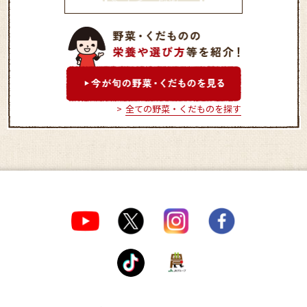
ＪＡ産直「土の香なべし
ま」
全ての野菜・くだものを探す