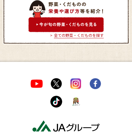
JA南アルプス市 道の駅し
JAふえふき 富
らね農産物直売所
直売所
全ての野菜・くだものを探す