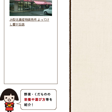
JA梨北農産物直売所 よってけ
し響が丘店