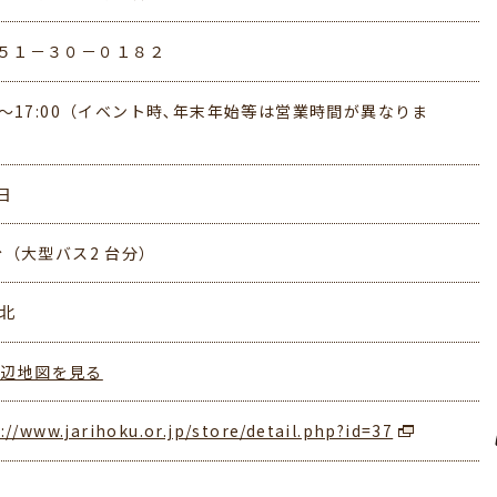
５１－３０－０１８２
00～17:00（イベント時､年末年始等は営業時間が異なりま
日
 台（大型バス2 台分）
梨北
周辺地図を見る
://www.jarihoku.or.jp/store/detail.php?id=37