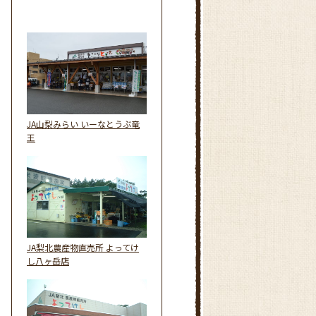
JA山梨みらい いーなとうぶ竜
王
JA梨北農産物直売所 よってけ
し八ヶ岳店