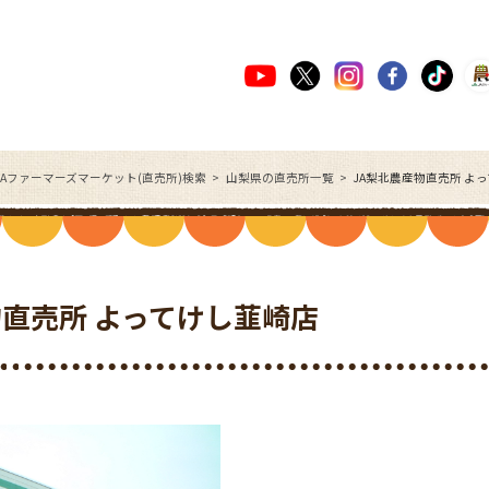
JAファーマーズマーケット(直売所)検索
山梨県の直売所一覧
JA梨北農産物直売所 よ
物直売所 よってけし韮崎店