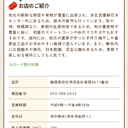
お店のご紹介
地元の新鮮な野菜や果物が豊富に出荷され、浜北営農緑花木
センター内にあるため、植木の販売も行っています。梨や
柿、柑橘類など、果樹の生産地域であるため、旬の農産物が
豊富に揃い、初夏のスイートコーンや秋のマコモダケもおす
すめです。店内には、地元の農家が作った手作り梅干しや畜
産加工品がお求めやすい価格で並んでいます。また、敷地内
には庭園木や鉢花、日本庭園、芝生公園もあるため、家族で
楽しめる場所としても人気です。
JAカード割引対象
住所
静岡県浜松市浜名区新原6677番地
電話番号
053-586-5633
営業時間
午前9時～午後4時30分
定休日
年中無休(年末年始除く)
売り場面積（m²）
280