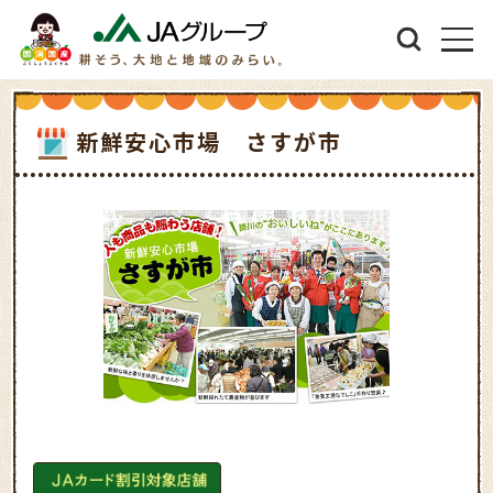
新鮮安心市場 さすが市