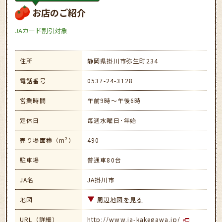
お店のご紹介
JAカード割引対象
住所
静岡県掛川市弥生町234
電話番号
0537-24-3128
営業時間
午前9時～午後6時
定休日
毎週水曜日･年始
売り場面積（m²）
490
駐車場
普通車80台
JA名
JA掛川市
地図
周辺地図を見る
URL（詳細）
http://www.ja-kakegawa.jp/