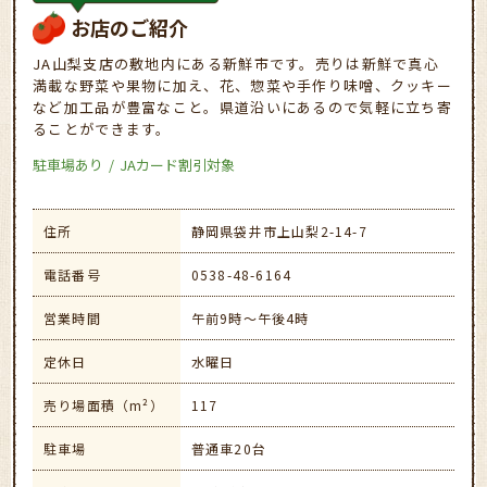
お店のご紹介
JA山梨支店の敷地内にある新鮮市です。売りは新鮮で真心
満載な野菜や果物に加え、花、惣菜や手作り味噌、クッキー
など加工品が豊富なこと。県道沿いにあるので気軽に立ち寄
ることができます。
駐車場あり
JAカード割引対象
住所
静岡県袋井市上山梨2-14-7
電話番号
0538-48-6164
営業時間
午前9時～午後4時
定休日
水曜日
売り場面積（m²）
117
駐車場
普通車20台