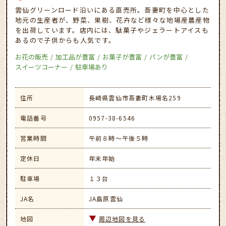
雲仙グリーンロード沿いにある直売所。吾妻町を中心とした
地元の生産者が、野菜、果樹、花卉など様々な地場産農産物
を出荷しています。店内には、駄菓子やジェラートアイスも
あるので子供からも人気です。
お花の販売
加工品が豊富
お菓子が豊富
パンが豊富
スイーツコーナー
駐車場あり
住所
長崎県雲仙市吾妻町木場名259
電話番号
0957-38-6546
営業時間
午前８時～午後５時
定休日
年末年始
駐車場
１３台
JA名
JA島原雲仙
地図
周辺地図を見る