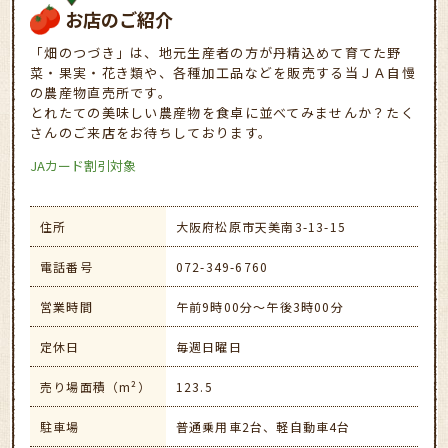
お店のご紹介
「畑のつづき」は、地元生産者の方が丹精込めて育てた野
菜・果実・花き類や、各種加工品などを販売する当ＪＡ自慢
の農産物直売所です。
とれたての美味しい農産物を食卓に並べてみませんか？たく
さんのご来店をお待ちしております。
JAカード割引対象
住所
大阪府松原市天美南3-13-15
電話番号
072-349-6760
営業時間
午前9時00分～午後3時00分
定休日
毎週日曜日
売り場面積（m²）
123.5
駐車場
普通乗用車2台、軽自動車4台