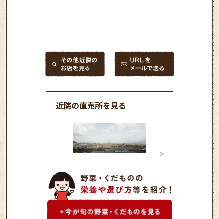
近隣の直売所を見る
永平寺四季食彩館
喜ね舎 愛菜館
の里 Lpa店