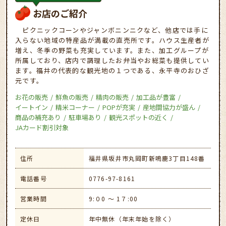
お店のご紹介
ピクニックコーンやジャンボニンニクなど、他店では手に
入らない地域の特産品が満載の直売所です。ハウス生産者が
増え、冬季の野菜も充実しています。また、加工グループが
所属しており、店内で調理したお弁当やお総菜も提供してい
ます。福井の代表的な観光地の１つである、永平寺のおひざ
元です。
お花の販売
鮮魚の販売
精肉の販売
加工品が豊富
イートイン
精米コーナー
POPが充実
産地間協力が盛ん
商品の補充あり
駐車場あり
観光スポットの近く
JAカード割引対象
住所
福井県坂井市丸岡町新鳴鹿3丁目148番
電話番号
0776-97-8161
営業時間
9:０0 ～ 1７:00
定休日
年中無休（年末年始を除く）