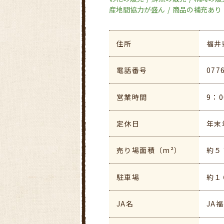
産地間協力が盛ん
商品の補充あり
住所
福井
電話番号
077
営業時間
9：0
定休日
年末
売り場面積（m²）
約５
駐車場
約１
JA名
JA