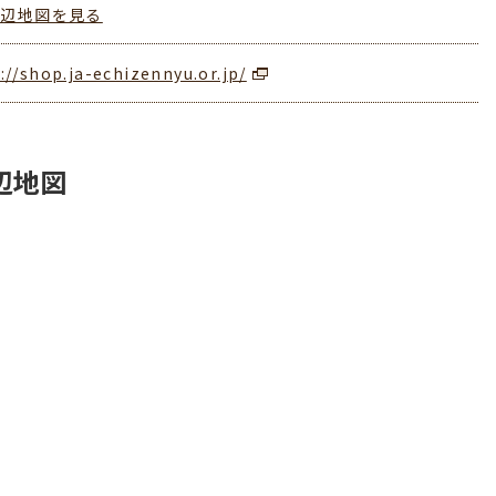
周辺地図を見る
://shop.ja-echizennyu.or.jp/
辺地図