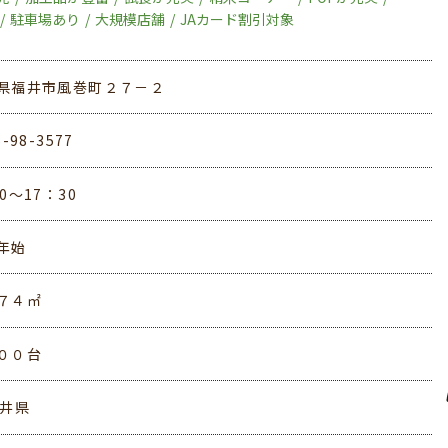
駐車場あり
大規模店舗
JAカード割引対象
県福井市風巻町２７－２
6-98-3577
0〜17：30
年始
７４㎡
００台
福井県