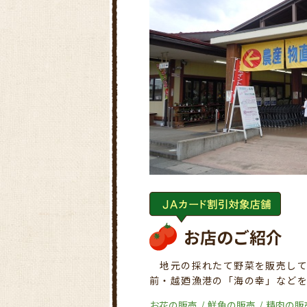
お店のご紹介
地元の採れたて野菜を販売して
前・越廼漁港の「海の幸」など
お花の販売
鮮魚の販売
精肉の販