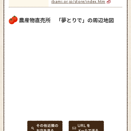
ibami.or.jp/store/index.htm
農産物直売所 「夢とりで」の周辺地図