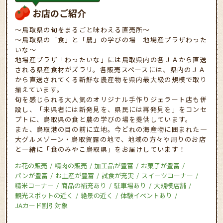
お店のご紹介
～鳥取県の旬をまるごと味わえる直売所～
～鳥取県の「食」と「農」の学びの場 地場産プラザわった
いな～
地場産プラザ「わったいな」には鳥取県内の各ＪＡから直送
される県産食材がズラリ。各販売スペースには、県内のＪＡ
から直送されてくる新鮮な農産物を県内最大級の規模で取り
揃えています。
旬を感じられる大人気のオリジナル手作りジェラート店も併
設し、「来県者には新発見を、県民には再発見を」をコンセ
プトに、鳥取県の食と農の学びの場を提供しています。
また、鳥取港の目の前に立地。今どれの海産物に囲まれた一
大グルメゾーン・鳥取賀露の地で、地域の方々や周りのお店
と一緒に「食のみやこ鳥取県」をお届けしています！
お花の販売
精肉の販売
加工品が豊富
お菓子が豊富
パンが豊富
お土産が豊富
試食が充実
スイーツコーナー
精米コーナー
商品の補充あり
駐車場あり
大規模店舗
観光スポットの近く
絶景の近く
体験イベントあり
JAカード割引対象