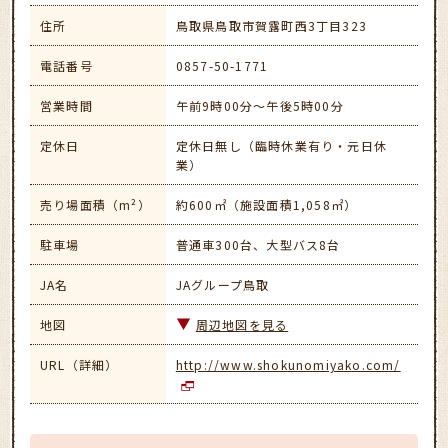
住所
鳥取県鳥取市賀露町西3丁目323
電話番号
0857-50-1771
営業時間
午前9時00分～午後5時00分
定休日
定休日無し（臨時休業有り・元日休
業）
売り場面積（m²）
約600㎡（施設面積1,058㎡）
駐車場
普通車300台、大型バス8台
JA名
JAグループ鳥取
地図
周辺地図を見る
URL（詳細）
http://www.shokunomiyako.com/