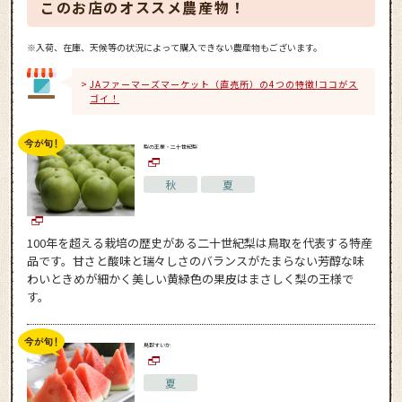
このお店のオススメ農産物！
※入荷、在庫、天候等の状況によって購入できない農産物もございます。
JAファーマーズマーケット（直売所）の4つの特徴!ココがス
ゴイ！
梨の王様・二十世紀梨
秋
夏
100年を超える栽培の歴史がある二十世紀梨は鳥取を代表する特産
品です。甘さと酸味と瑞々しさのバランスがたまらない芳醇な味
わいときめが細かく美しい黄緑色の果皮はまさしく梨の王様で
す。
鳥取すいか
夏