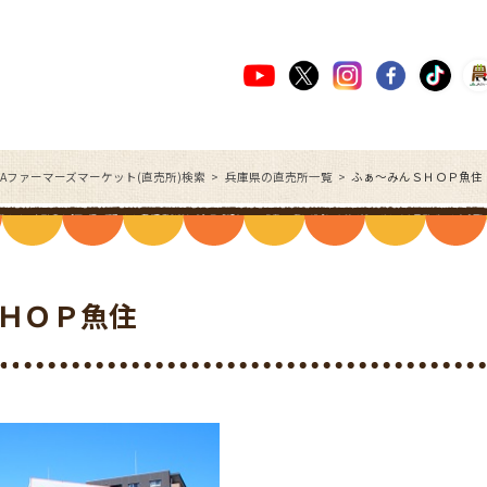
JAファーマーズマーケット(直売所)検索
兵庫県の直売所一覧
ふぁ～みんＳＨＯＰ魚住
ＨＯＰ魚住