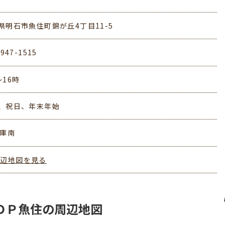
県明石市魚住町錦が丘4丁目11-5
-947-1515
～16時
、祝日、年末年始
兵庫南
周辺地図を見る
ＯＰ魚住の周辺地図