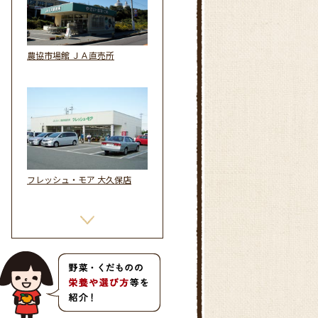
農協市場館 ＪＡ直売所
フレッシュ・モア 大久保店
フレッシュ・モア 西明石店