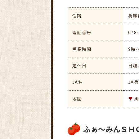
住所
兵庫
電話番号
078
営業時間
9時
定休日
日曜
JA名
JA
地図
ふぁ～みんＳＨ