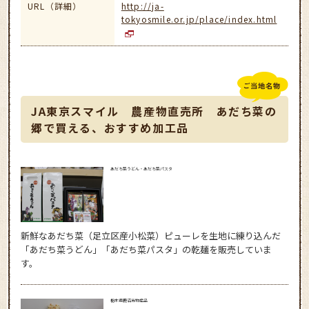
URL（詳細）
http://ja-
tokyosmile.or.jp/place/index.html
JA東京スマイル 農産物直売所 あだち菜の
郷で買える、おすすめ加工品
あだち菜うどん・あだち菜パスタ
新鮮なあだち菜（足立区産小松菜）ピューレを生地に練り込んだ
「あだち菜うどん」「あだち菜パスタ」の乾麺を販売していま
す。
栃木県鹿沼市物産品