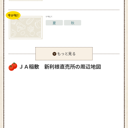
いちじく
夏
秋
もっと見る
ＪＡ稲敷 新利根直売所の周辺地図