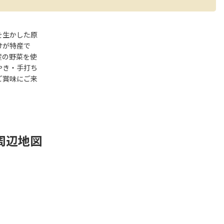
を生かした原
けが特産で
産の野菜を使
やき・手打ち
ご賞味にご来
。
周辺地図