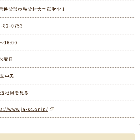
県秩父郡東秩父村大字御堂441
3-82-0753
0～16:00
水曜日
埼玉中央
周辺地図を見る
s://www.ja-sc.or.jp/