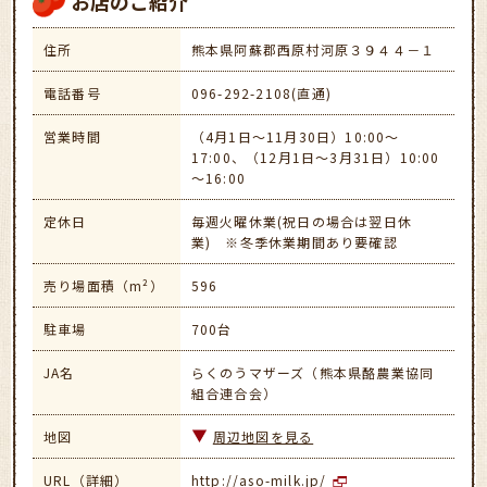
お店のご紹介
住所
熊本県阿蘇郡西原村河原３９４４－１
電話番号
096-292-2108(直通)
営業時間
（4月1日～11月30日）10:00～
17:00、（12月1日～3月31日）10:00
～16:00
定休日
毎週火曜休業(祝日の場合は翌日休
業) ※冬季休業期間あり要確認
売り場面積（m²）
596
駐車場
700台
JA名
らくのうマザーズ（熊本県酪農業協同
組合連合会）
地図
周辺地図を見る
URL（詳細）
http://aso-milk.jp/