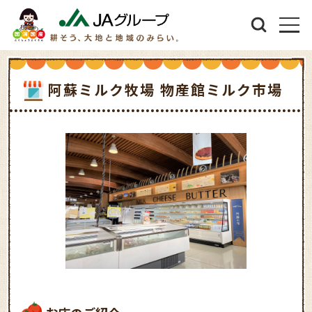
阿蘇ミルク牧場 物産館ミルク市場