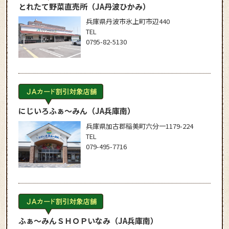
とれたて野菜直売所
（JA丹波ひかみ）
兵庫県丹波市氷上町市辺440
TEL
0795-82-5130
にじいろふぁ～みん
（JA兵庫南）
兵庫県加古郡稲美町六分一1179-224
TEL
079-495-7716
ふぁ～みんＳＨＯＰいなみ
（JA兵庫南）