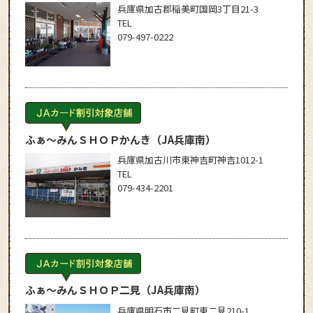
兵庫県加古郡稲美町国岡3丁目21-3
TEL
079-497-0222
ふぁ～みんＳＨＯＰかんき
（JA兵庫南）
兵庫県加古川市東神吉町神吉1012-1
TEL
079-434-2201
ふぁ～みんＳＨＯＰ二見
（JA兵庫南）
兵庫県明石市二見町東二見210-1