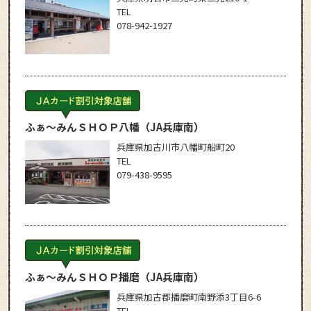
TEL
078-942-1927
ふぁ～みんＳＨＯＰ八幡
（JA兵庫南）
兵庫県加古川市八幡町船町20
TEL
079-438-9595
ふぁ～みんＳＨＯＰ播磨
（JA兵庫南）
兵庫県加古郡播磨町南野添3丁目6-6
TEL