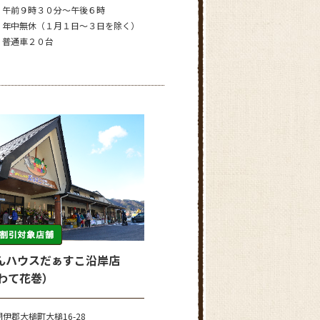
午前９時３０分～午後６時
年中無休（１月１日～３日を除く）
普通車２０台
んハウスだぁすこ沿岸店
いわて花巻）
伊郡大槌町大槌16-28