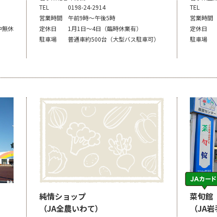
TEL
0198-24-2914
TEL
営業時間
午前9時～午後5時
営業時間
中無休
定休日
1月1日～4日（臨時休業有）
定休日
駐車場
普通車約500台（大型バス駐車可）
駐車場
純情ショップ
菜旬館
（JA全農いわて）
（JA