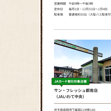
営業時間
午前9時～午後5時
定休日
毎月1日・12月31日～1月4日
駐車場
普通車約50台（大型バス駐車可
サン・フレッシュ都南店
（JAいわて中央）
岩手県盛岡市下飯岡21地割180