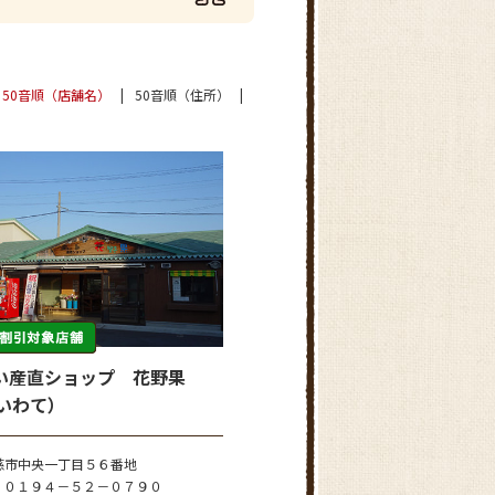
50音順（店舗名）
50音順（住所）
い産直ショップ 花野果
新いわて）
慈市中央一丁目５６番地
０１９４－５２－０７９０