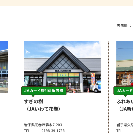
表示順
すぎの樹
ふれあ
（JAいわて花巻）
（JA
岩手県花巻市轟木7-203
岩手県久
TEL
0198-39-1788
TEL