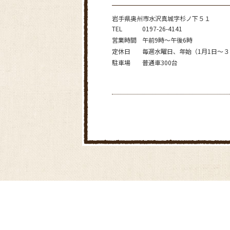
岩手県奥州市水沢真城字杉ノ下５１
TEL
0197-26-4141
営業時間
午前9時～午後6時
定休日
毎週水曜日、年始（1月1日～
駐車場
普通車300台