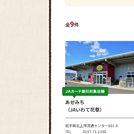
9
全
件
あぜみち
（JAいわて花巻）
岩手県北上市流通センター601-8
TEL
0197-71-1338