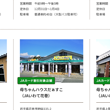
営業時間
午前9時～午後5時
営業時間
定休日
12月31日～1月4日
定休日
）
駐車場
普通車約40台（大型バス駐車可）
駐車場
母ちゃんハウスだぁすこ
母ちゃ
（JAいわて花巻）
（JA
岩手県花巻市野田335-2
岩手県上閉