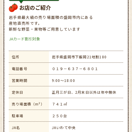
お店のご紹介
岩手県最大級の売り場面積の盛岡市内にある
産地直売所です。
新鮮な野菜・果物等ご用意しています
JAカード割引対象
住所
岩手県盛岡市下飯岡21地割180
電話番号
０１９－６３７－６８０１
営業時間
9:00～18:00
定休日
正月三が日、2月末日以外は年中無休
売り場面積（m²）
７４１㎡
駐車場
２５０台
JA名
JAいわて中央