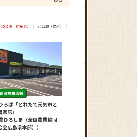
50音順（店舗名）
50音順（住所）
流ひろば「とれたて元気市と
農家店」
全農ひろしま（全国農業協同
合会広島県本部））