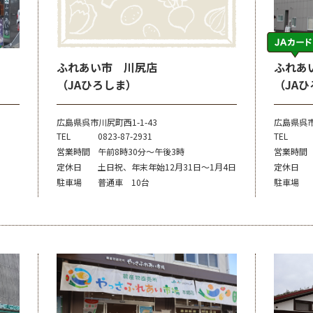
ふれあい市 川尻店
ふれあ
（JAひろしま）
（JA
広島県呉市川尻町西1-1-43
広島県呉
TEL
0823-87-2931
TEL
営業時間
午前8時30分～午後3時
営業時間
定休日
土日祝、年末年始12月31日～1月4日
定休日
駐車場
普通車 10台
駐車場