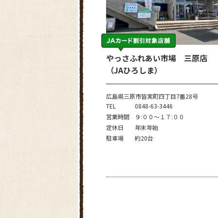
やっさふれあい市場 三原店
（JAひろしま）
広島県三原市皆実町四丁目7番28号
TEL
0848-63-3446
営業時間
９:００～１７:００
定休日
年末年始
駐車場
約20台