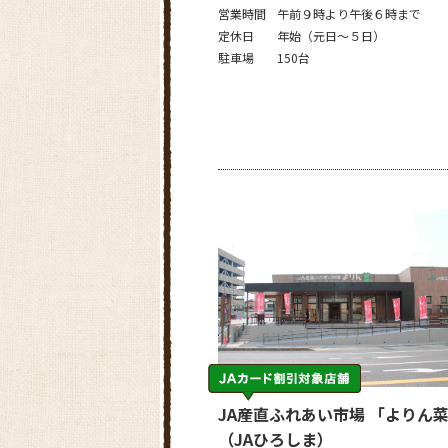
営業時間
午前９時より午後６時まで
定休日
年始（元日～５日）
駐車場
150台
JA産直ふれあい市場 「よりん
（JAひろしま）