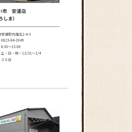
い市 安浦店
ひろしま）
安浦町内海北2-4-3
0823-84-2049
8:30～15:00
土・日・祝・12/31～1/4
３０台