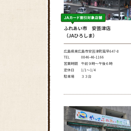
ふれあい市 安芸津店
（JAひろしま）
広島県東広島市安芸津町風早647-8
TEL
0846-46-1166
営業時間
午前９時～午後６時
定休日
1/1～1/4
駐車場
３３台