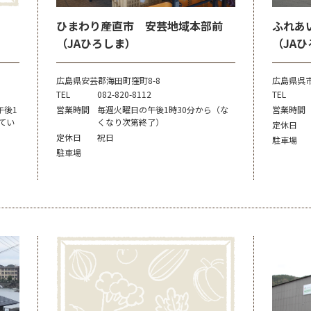
ひまわり産直市 安芸地域本部前
ふれあ
（JAひろしま）
（JA
広島県安芸郡海田町窪町8-8
広島県呉市
TEL
082-820-8112
TEL
午後1
営業時間
毎週火曜日の午後1時30分から（な
営業時間
てい
くなり次第終了）
定休日
定休日
祝日
駐車場
駐車場