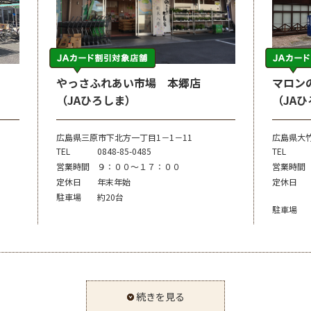
やっさふれあい市場 本郷店
マロン
（JAひろしま）
（JA
広島県三原市下北方一丁目1－1－11
広島県大竹
TEL
0848-85-0485
TEL
営業時間
９：００～１７：００
営業時間
定休日
年末年始
定休日
駐車場
約20台
駐車場
続きを見る