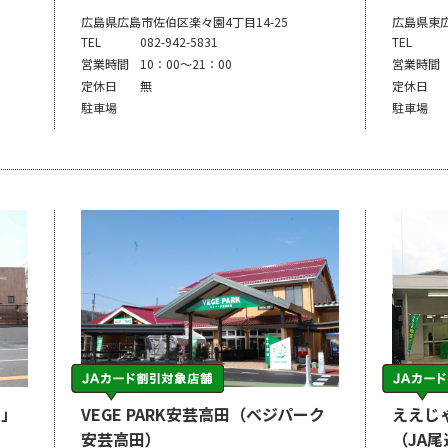
広島県広島市佐伯区楽々園4丁目14-25
広島県東広
TEL
082-942-5831
TEL
営業時間
10：00～21：00
営業時間
定休日
無
定休日
駐車場
駐車場
菜」
VEGE PARK安芸高田（ベジパーク
ええじ
安芸高田）
（JA