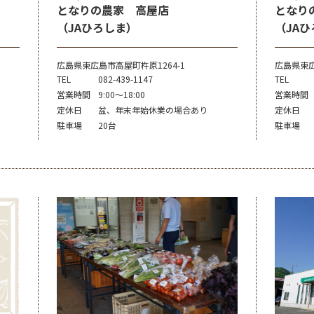
となりの農家 高屋店
となり
（JAひろしま）
（JA
広島県東広島市高屋町杵原1264-1
広島県東広
TEL
082-439-1147
TEL
営業時間
9:00～18:00
営業時間
定休日
盆、年末年始休業の場合あり
定休日
駐車場
20台
駐車場