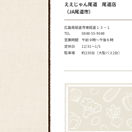
ええじゃん尾道 尾道店
（JA尾道市）
広島県尾道市東尾道１３－１
TEL
0848-55-9048
営業時間
午前９時～午後６時
定休日
12/31～1/5
駐車場
約230台（大型バス2台）