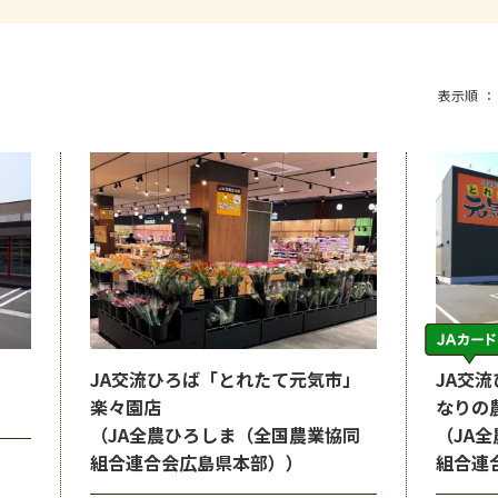
表示順
JA交流ひろば「とれたて元気市」
JA交
楽々園店
なりの
（JA全農ひろしま（全国農業協同
（JA
組合連合会広島県本部））
組合連