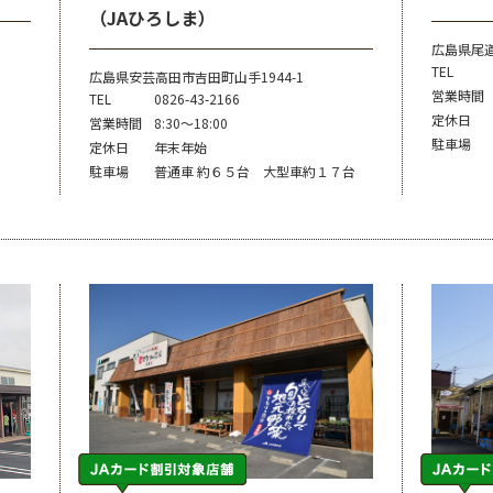
（JAひろしま）
広島県尾道
TEL
広島県安芸高田市吉田町山手1944-1
営業時間
TEL
0826-43-2166
定休日
営業時間
8:30～18:00
駐車場
定休日
年末年始
駐車場
普通車 約６５台 大型車約１７台