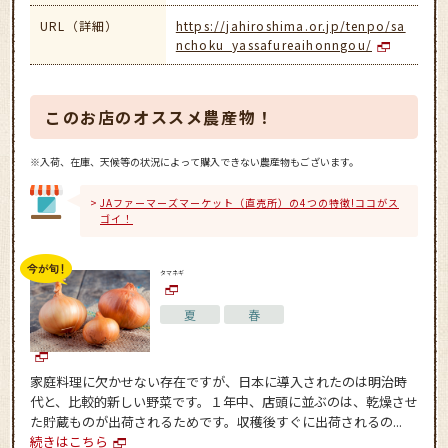
URL（詳細）
https://jahiroshima.or.jp/tenpo/sa
nchoku_yassafureaihonngou/
このお店のオススメ農産物！
※入荷、在庫、天候等の状況によって購入できない農産物もございます。
JAファーマーズマーケット（直売所）の4つの特徴!ココがス
ゴイ！
タマネギ
夏
春
家庭料理に欠かせない存在ですが、日本に導入されたのは明治時
代と、比較的新しい野菜です。１年中、店頭に並ぶのは、乾燥させ
た貯蔵ものが出荷されるためです。収穫後すぐに出荷されるの...
続きはこちら