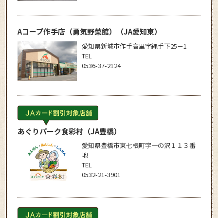
Aコープ作手店（勇気野菜館）
（JA愛知東）
愛知県新城市作手高里字縄手下25－1
TEL
0536-37-2124
あぐりパーク食彩村
（JA豊橋）
愛知県豊橋市東七根町字一の沢１１３番
地
TEL
0532-21-3901