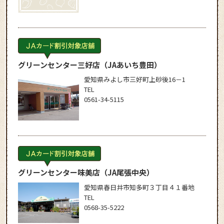
グリーンセンター三好店
（JAあいち豊田）
愛知県みよし市三好町上砂後16－1
TEL
0561-34-5115
グリーンセンター味美店
（JA尾張中央）
愛知県春日井市知多町３丁目４１番地
TEL
0568-35-5222