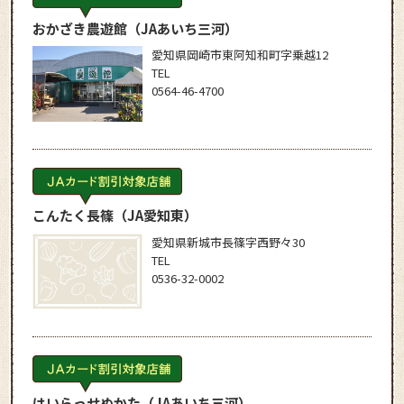
おかざき農遊館
（JAあいち三河）
愛知県岡崎市東阿知和町字乗越12
TEL
0564-46-4700
こんたく長篠
（JA愛知東）
愛知県新城市長篠字西野々30
TEL
0536-32-0002
はいらっせぬかた
（JAあいち三河）