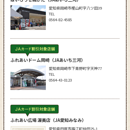
愛知県岡崎市樫山町字八ツ田39
TEL
0564-82-4585
ふれあいドーム岡崎
（JAあいち三河）
愛知県岡崎市下青野町字天神77
TEL
0564-43-0123
ふれあい広場 渥美店
（JA愛知みなみ）
愛知県田原市福江町仲田25-1