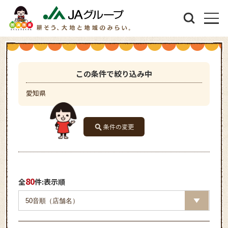
この条件で絞り込み中
愛知県
条件の変更
80
全
件:表示順