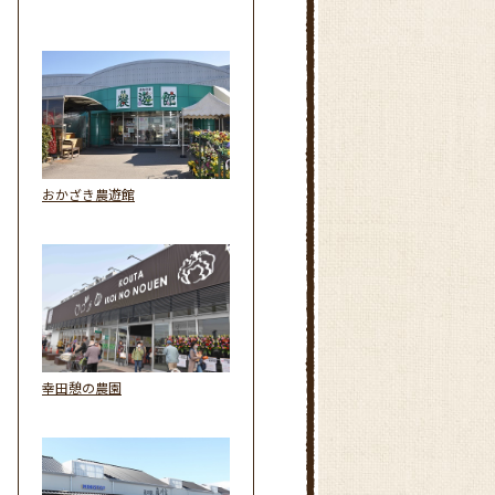
おかざき農遊館
幸田憩の農園