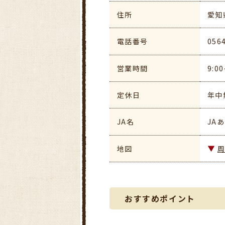
住所
愛知
電話番号
056
営業時間
9:0
定休日
年中
JA名
JA
地図
おすすめポイント