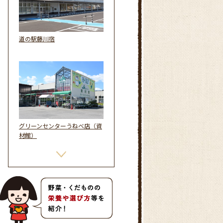
道の駅藤川宿
グリーンセンターうねべ店（資
材館）
憩の農園ファーマーズガーデン