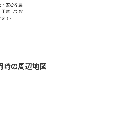
全・安心な農
山用意してお
います。
岡崎の周辺地図