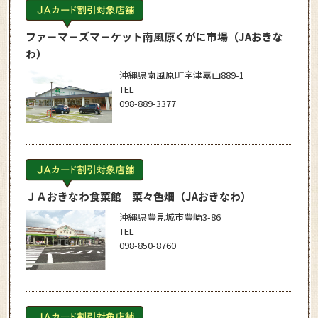
ファ－マ－ズマ－ケット南風原くがに市場
（JAおきな
わ）
沖縄県南風原町字津嘉山889-1
TEL
098-889-3377
ＪＡおきなわ食菜館 菜々色畑
（JAおきなわ）
沖縄県豊見城市豊崎3-86
TEL
098-850-8760