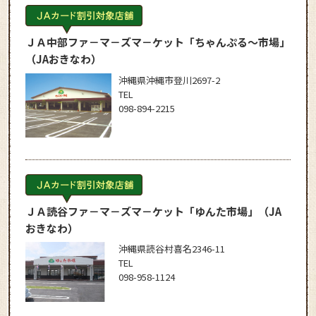
ＪＡ中部ファ－マ－ズマ－ケット「ちゃんぷる～市場」
（JAおきなわ）
沖縄県沖縄市登川2697-2
TEL
098-894-2215
ＪＡ読谷ファ－マ－ズマ－ケット「ゆんた市場」
（JA
おきなわ）
沖縄県読谷村喜名2346-11
TEL
098-958-1124