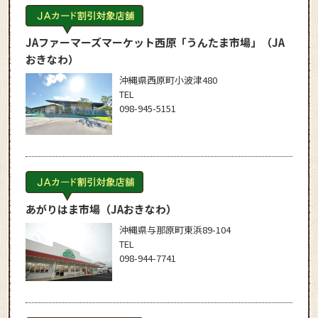
JAファーマーズマーケット西原「うんたま市場」
（JA
おきなわ）
沖縄県西原町小波津480
TEL
098-945-5151
あがりはま市場
（JAおきなわ）
沖縄県与那原町東浜89-104
TEL
098-944-7741