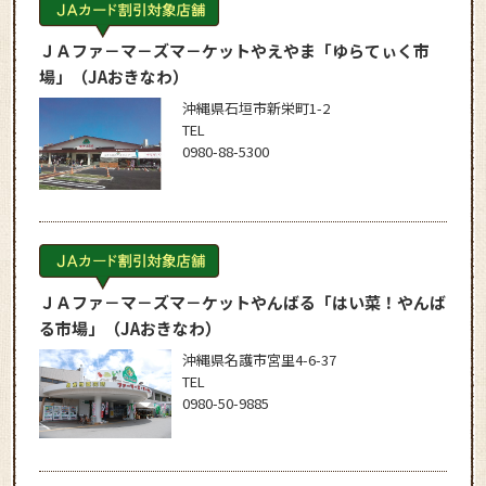
ＪＡファ－マ－ズマ－ケットやえやま「ゆらてぃく市
場」
（JAおきなわ）
沖縄県石垣市新栄町1-2
TEL
0980-88-5300
ＪＡファ－マ－ズマ－ケットやんばる「はい菜！やんば
る市場」
（JAおきなわ）
沖縄県名護市宮里4-6-37
TEL
0980-50-9885