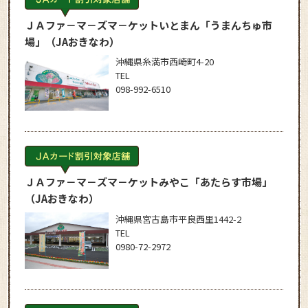
ＪＡファ－マ－ズマ－ケットいとまん「うまんちゅ市
場」
（JAおきなわ）
沖縄県糸満市西崎町4-20
TEL
098-992-6510
ＪＡファ－マ－ズマ－ケットみやこ「あたらす市場」
（JAおきなわ）
沖縄県宮古島市平良西里1442-2
TEL
0980-72-2972