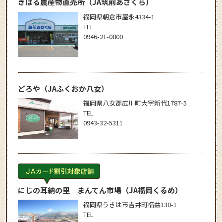
きばる農産物直売所
（JA筑前あさくら）
福岡県朝倉市屋永4334-1
TEL
0946-21-0800
どろや
（JAふくおか八女）
福岡県八女郡広川町大字新代1787-5
TEL
0943-32-5311
にじの耳納の里 まんてん市場
（JA福岡くるめ）
福岡県うきは市吉井町福益130-1
TEL