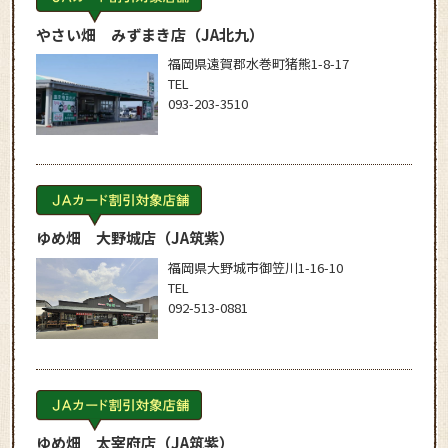
やさい畑 みずまき店
（JA北九）
福岡県遠賀郡水巻町猪熊1-8-17
TEL
093-203-3510
ゆめ畑 大野城店
（JA筑紫）
福岡県大野城市御笠川1-16-10
TEL
092-513-0881
ゆめ畑 太宰府店
（JA筑紫）