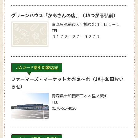
グリーンハウス「かあさんの店」
（JAつがる弘前）
青森県弘前市大字城東北４丁目１－１
TEL
０１７２－２７－９２７３
ファーマーズ・マーケット かだぁ～れ
（JA十和田おい
らせ）
青森県十和田市三本木里ノ沢41
TEL
0176-51-4020