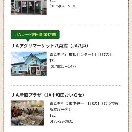
(0175)64－5178
ＪＡアグリマーケット八菜館
（JA八戸）
青森県八戸市卸センター1丁目17の1
TEL
(0178)21－1477
ＪＡ産直プラザ
（JA十和田おいらせ）
青森県むつ市中央一丁目8の1（むつ市役
所本庁舎内）
TEL
0175-22-9831