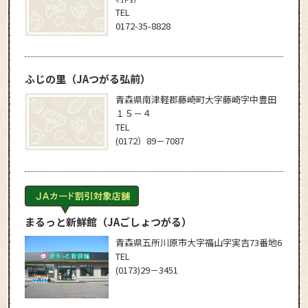
TEL
0172-35-8828
ふじの里
（JAつがる弘前）
青森県南津軽郡藤崎町大字藤崎字中豊田
１５－４
TEL
(0172）89－7087
まるっと新鮮館
（JAごしょつがる）
青森県五所川原市大字福山字実吉73番地6
TEL
(0173)29－3451