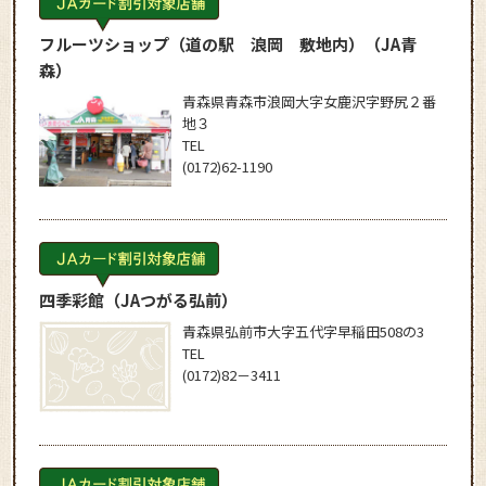
フルーツショップ（道の駅 浪岡 敷地内）
（JA青
森）
青森県青森市浪岡大字女鹿沢字野尻２番
地３
TEL
(0172)62-1190
四季彩館
（JAつがる弘前）
青森県弘前市大字五代字早稲田508の3
TEL
(0172)82－3411