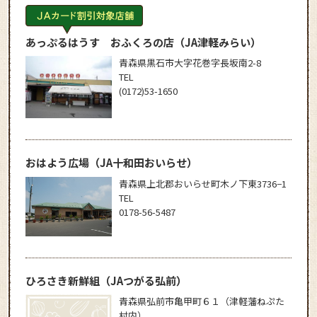
あっぷるはうす おふくろの店
（JA津軽みらい）
青森県黒石市大字花巻字長坂南2-8
TEL
(0172)53-1650
おはよう広場
（JA十和田おいらせ）
青森県上北郡おいらせ町木ノ下東3736−1
TEL
0178-56-5487
ひろさき新鮮組
（JAつがる弘前）
青森県弘前市亀甲町６１（津軽藩ねぷた
村内）