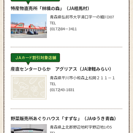
特産物直売所「林檎の森」
（JA相馬村）
青森県弘前市大字湯口字一の細川307
TEL
(0172)84－3411
産直センターひらか アグリアス
（JA津軽みらい）
青森県平川市小和森上松岡２１１－１
TEL
(0172)43-1831
野菜販売所あぐりハウス「すずな」
（JAゆうき青森）
青森県上北郡野辺地町字野辺地1の5
TEL