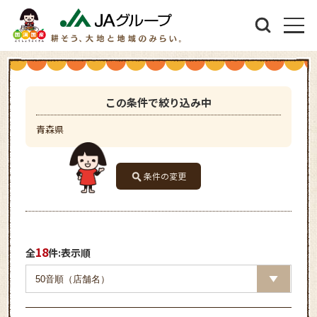
この条件で絞り込み中
青森県
条件の変更
18
全
件:表示順