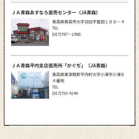
ＪＡ青森あすなろ直売センター
（JA青森）
青森県青森市大字羽白字富田１８８－４
TEL
(017)787－1988
ＪＡ青森平内支店直売所「かぐぢ」
（JA青森）
青森県東津軽郡平内町大字小湊字小湊６
４番地
TEL
(017)755-4146