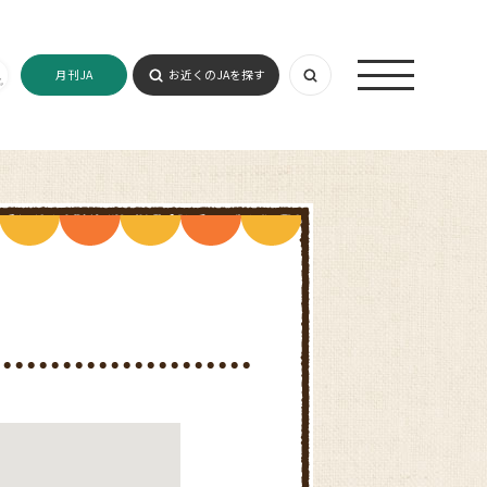
月刊JA
お近くのJAを探す