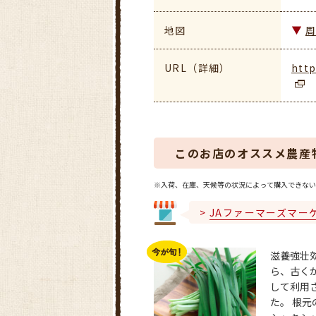
地図
URL（詳細）
http
このお店のオススメ農産
※入荷、在庫、天候等の状況によって購入できない
JAファーマーズマー
滋養強壮
ら、古く
して利用
た。 根元