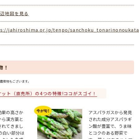
周辺地図を見る
s://jahiroshima.or.jp/tenpo/sanchoku_tonarinonoukat
物！
農産物もございます。
ケット（直売所）の4つの特徴!ココがスゴイ！
効果の高さか
アスパラガスから発見
から漢方薬と
された成分アスパラギ
されてきまし
ン酸が豊富で、うま味
の白い部分は
とコクのある野菜で