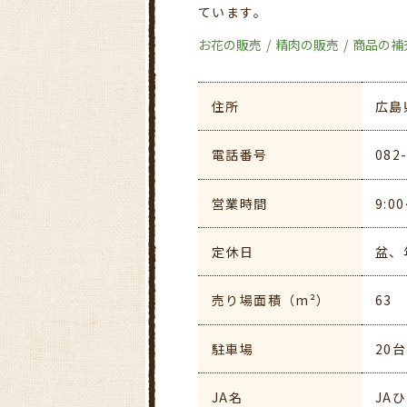
ています。
お花の販売
精肉の販売
商品の補
住所
広島
電話番号
082
営業時間
9:0
定休日
盆、
売り場面積（m²）
63
駐車場
20台
JA名
JA