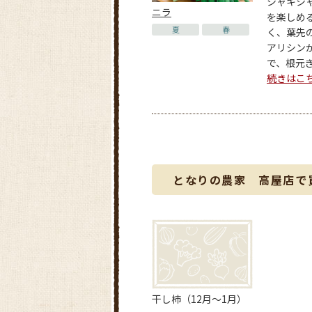
シャキシ
ニラ
を楽しめ
夏
春
く、葉先
アリシン
で、根元ぎり
続きはこ
となりの農家 高屋店で
干し柿（12月〜1月）