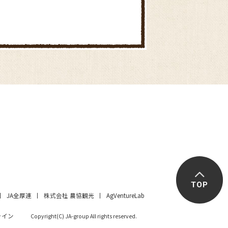
TOP
JA全厚連
株式会社 農協観光
AgVentureLab
ライン
Copyright(C) JA-group All rights reserved.