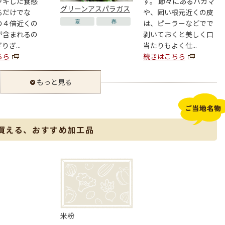
ャキした食感
す。 節々にあるハカマ
グリーンアスパラガス
るだけでな
や、固い根元近くの皮
夏
春
の４倍近くの
は、ピーラーなどでで
が含まれるの
剥いておくと美しく口
ぎ...
当たりもよく仕...
ちら
続きはこちら
もっと見る
買える、おすすめ加工品
米粉