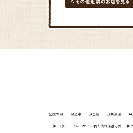
全国のJA
JA全中
JA全農
JA共済連
J
▶︎ JAグループWEBサイト個人情報保護方針
▶︎