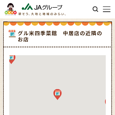
グル米四季菜館 中居店の近隣の
お店