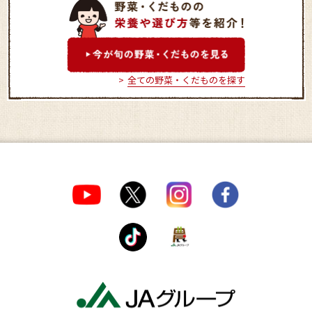
グル米四季菜館 筑縄店
はにわの里
全ての野菜・くだものを探す