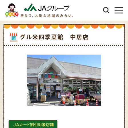
グル米四季菜館 中居店