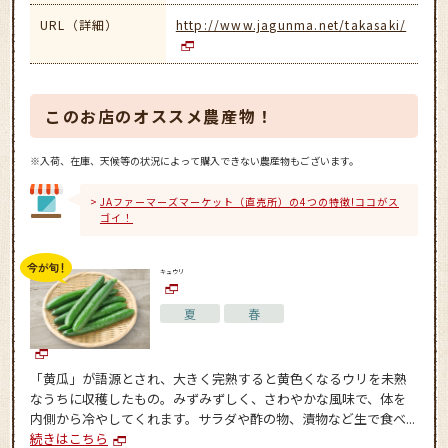
URL（詳細）
http://www.jagunma.net/takasaki/
このお店のオススメ農産物！
※入荷、在庫、天候等の状況によって購入できない農産物もございます。
JAファーマーズマーケット（直売所）の4つの特徴!ココがス
ゴイ！
キュウリ
夏
春
「黄瓜」が語源とされ、大きく完熟すると黄色くなるウリを未熟
なうちに収穫したもの。みずみずしく、さわやかな風味で、体を
内側から冷やしてくれます。サラダや酢の物、漬物など生で食べ...
続きはこちら