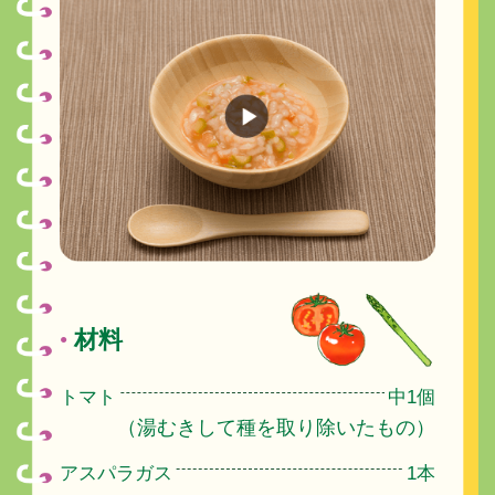
材料
●
トマト
中1個
（湯むきして種を取り除いたもの）
アスパラガス
1本