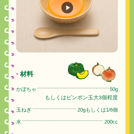
材料
●
かぼちゃ
50g
もしくはピンポン玉大3個程度
玉ねぎ
20gもしくは1/6個
水
200cc