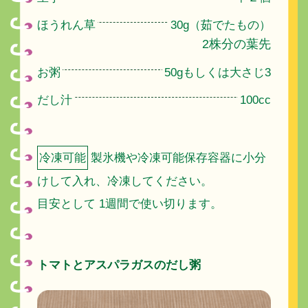
ほうれん草
30g（茹でたもの）
2株分の葉先
お粥
50gもしくは大さじ3
だし汁
100cc
冷凍可能
製氷機や冷凍可能保存容器に小分
けして入れ、冷凍してください。
目安として 1週間で使い切ります。
トマトとアスパラガスのだし粥