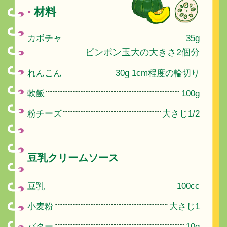
材料
●
カボチャ
35g
ピンポン玉大の大きさ2個分
れんこん
30g 1cm程度の輪切り
軟飯
100g
粉チーズ
大さじ1/2
豆乳クリームソース
豆乳
100cc
小麦粉
大さじ1
バター
10g