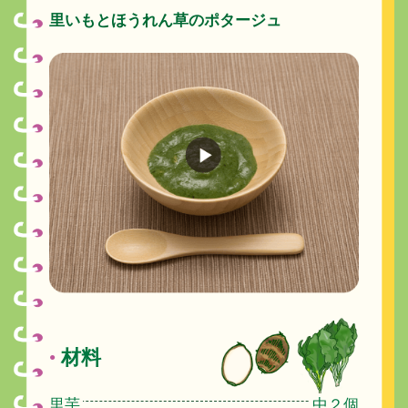
里いもとほうれん草のポタージュ
材料
●
里芋
中２個