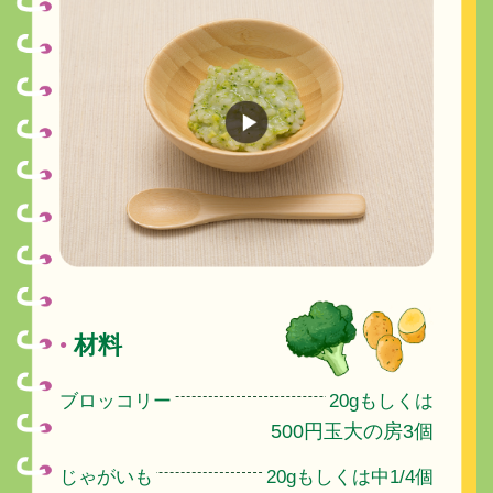
材料
●
ブロッコリー
20gもしくは
500円玉大の房3個
じゃがいも
20gもしくは中1/4個