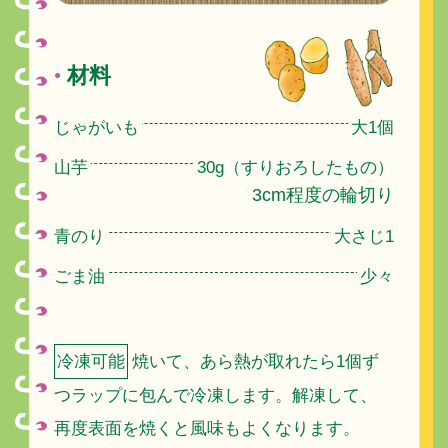
材料
●
じゃがいも
大1個
山芋
30g（すりおろしたもの）
3cm程度の輪切り
青のり
大さじ1
ごま油
少々
冷凍可能
焼いて、あら熱が取れたら1個ず
つラップに包んで冷凍します。解凍して、
再度表面を焼くと風味もよくなります。