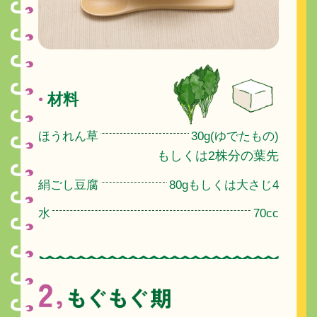
材料
●
ほうれん草
30g(ゆでたもの)
もしくは2株分の葉先
絹ごし豆腐
80gもしくは大さじ4
水
70cc