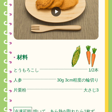
材料
●
とうもろこし
1/2本
人参
30g 3cm程度の輪切り
片栗粉
大さじ3
冷凍可能
焼いて、あら熱が取れたら1枚ず