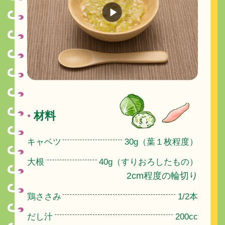
材料
●
キャベツ
30g（葉１枚程度）
大根
40g（すりおろしたもの）
2cm程度の輪切り
鶏ささみ
1/2本
だし汁
200cc