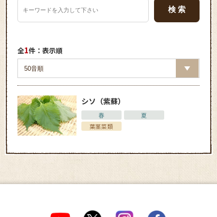
1
全
件：表示順
シソ（紫蘇）
春
夏
葉茎菜類