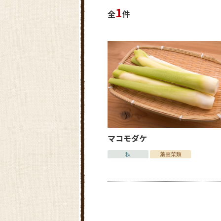
1
全
件
マコモダケ
秋
葉茎菜類