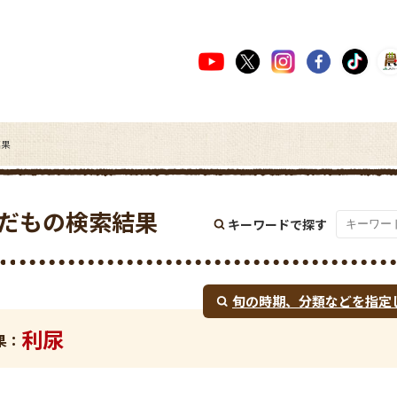
結果
だもの検索結果
キーワードで探す
旬の時期、
分類などを指定
利尿
果：