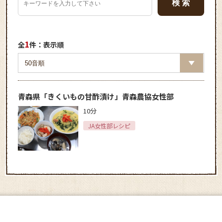
1
全
件：表示順
青森県「きくいもの甘酢漬け」青森農協女性部
10分
JA女性部レシピ