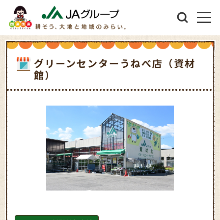
グリーンセンターうねべ店（資材
館）