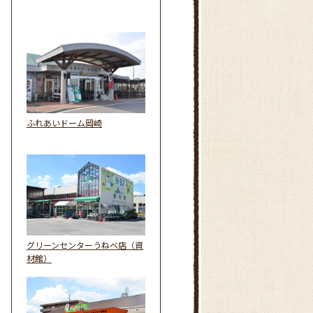
ふれあいドーム岡崎
グリーンセンターうねべ店（資
材館）