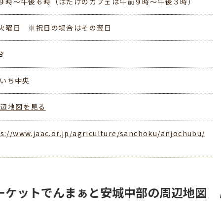
９時～午後６時（はたけのカフェは午前９時～午後３時）
火曜日 ※祝日の場合はその翌日
台
あいち中央
周辺地図を見る
s://www.jaac.or.jp/agriculture/sanchoku/anjochubu/
ーケットでんまぁと安城中部の周辺地図