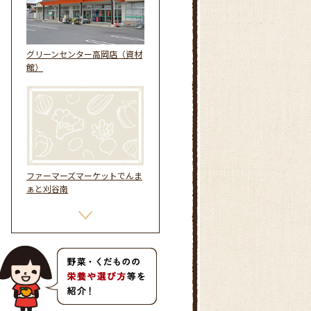
グリーンセンター高岡店（資材
館）
ファーマーズマーケットでんま
ぁと刈谷南
産直センター刈谷中部