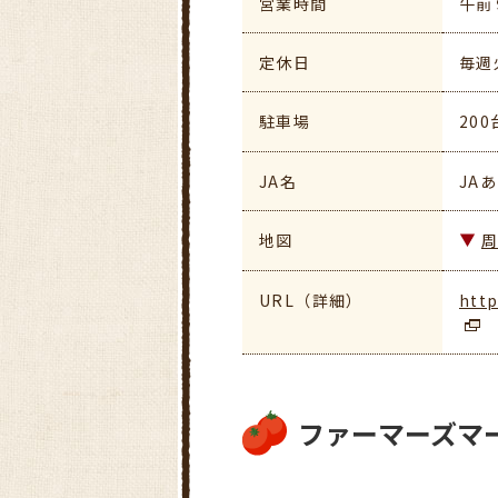
営業時間
午前
定休日
毎週
駐車場
200
JA名
JA
地図
URL（詳細）
http
ファーマーズマ