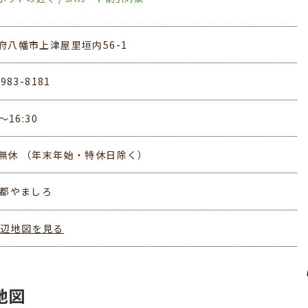
府八幡市上津屋里垣内56-1
-983-8181
0～16:30
無休 （年末年始・特休日除く）
京都やましろ
周辺地図を見る
地図