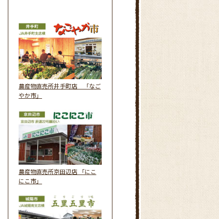
農産物直売所井手町店 「なご
やか市」
農産物直売所京田辺店 「にこ
にこ市」