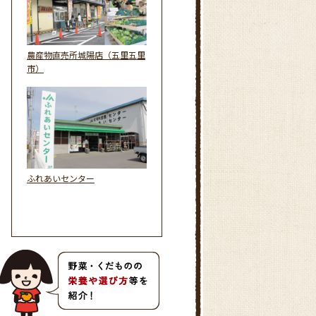
農産物直売所城陽店（五里五里
市）
ふれあいセンター