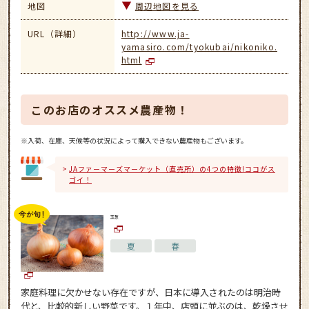
地図
周辺地図を見る
URL（詳細）
http://www.ja-
yamasiro.com/tyokubai/nikoniko.
html
このお店のオススメ農産物！
※入荷、在庫、天候等の状況によって購入できない農産物もございます。
JAファーマーズマーケット（直売所）の4つの特徴!ココがス
ゴイ！
玉葱
夏
春
家庭料理に欠かせない存在ですが、日本に導入されたのは明治時
代と、比較的新しい野菜です。１年中、店頭に並ぶのは、乾燥させ