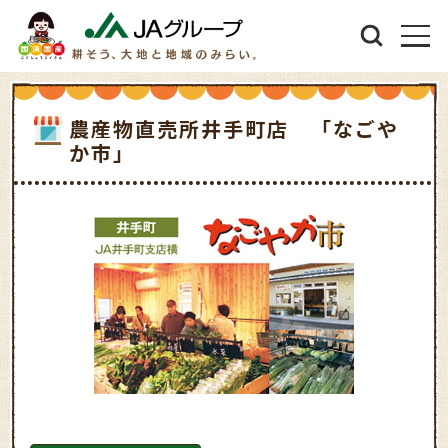
農産物直売所井手町店 「なごや
か市」