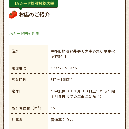
お店のご紹介
JAカード割引対象
住所
京都府綴喜郡井手町大字多賀小字東松
ヶ花56-1
電話番号
0774-82-2046
営業時間
9時～15時半
定休日
年中無休（１２月３０日正午から年始
１月５日までの年末年始除く）
売り場面積（m²）
55
駐車場
普通車２０台