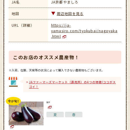
JA名
JA京都やましろ
地図
周辺地図を見る
URL（詳細）
https://ja-
yamasiro.com/tyokubai/nagoyaka
.html
このお店のオススメ農産物！
※入荷、在庫、天候等の状況によって購入できない農産物もございます。
JAファーマーズマーケット（直売所）の4つの特徴!ココがス
ゴイ！
茄子
夏
春