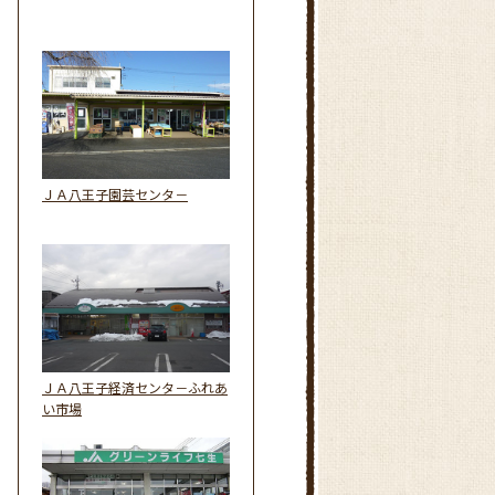
ＪＡ八王子園芸センタ－
ＪＡ八王子経済センタ－ふれあ
い市場