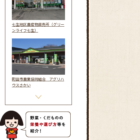
七生地区農産物直売所（グリー
ンライフ七生）
町田市農業協同組合 アグリハ
ウスさかい
あぐりんず つくい