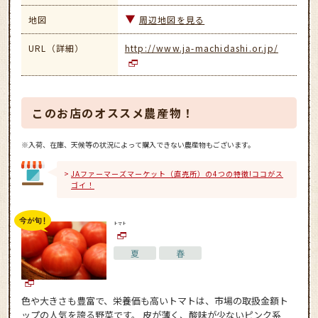
地図
周辺地図を見る
URL（詳細）
http://www.ja-machidashi.or.jp/
このお店のオススメ農産物！
※入荷、在庫、天候等の状況によって購入できない農産物もございます。
JAファーマーズマーケット（直売所）の4つの特徴!ココがス
ゴイ！
トマト
夏
春
色や大きさも豊富で、栄養価も高いトマトは、市場の取扱金額ト
ップの人気を誇る野菜です。 皮が薄く、酸味が少ないピンク系