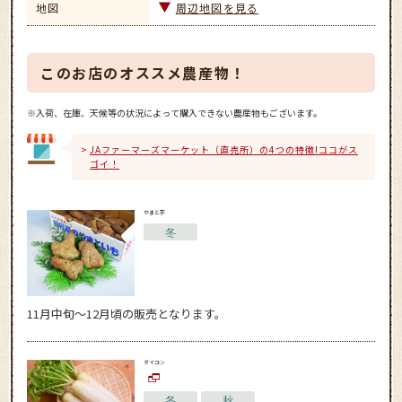
地図
周辺地図を見る
このお店のオススメ農産物！
※入荷、在庫、天候等の状況によって購入できない農産物もございます。
JAファーマーズマーケット（直売所）の4つの特徴!ココがス
ゴイ！
やまと芋
冬
11月中旬～12月頃の販売となります。
ダイコン
冬
秋