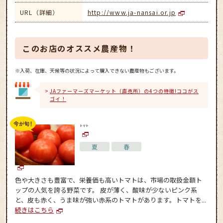
URL（詳細）
http://www.ja-nansai.or.jp
このお店のオススメ農産物！
※入荷、在庫、天候等の状況によって購入できない農産物もございます。
JAファーマーズマーケット（直売所）の4つの特徴!ココがス
ゴイ！
トマト
夏
春
色や大きさも豊富で、栄養価も高いトマトは、市場の取扱金額ト
ップの人気を誇る野菜です。 皮が薄く、酸味が少ないピンク系
と、皮も赤く、うま味が強い赤系のトマトがあります。トマトを...
続きはこちら