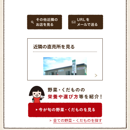
近隣の直売所を見る
JAふえふき 一宮フルーツ
JAふえふき 富
直売所
直売所
全ての野菜・くだものを探す