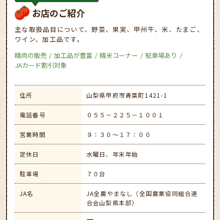
お店のご紹介
主な取扱品目について、野菜、果実、甲州牛、米、たまご、
ワイン、加工品です。
精肉の販売
加工品が豊富
精米コーナー
駐車場あり
JAカード割引対象
住所
山梨県甲府市青葉町1421-1
電話番号
０５５－２２５－１００１
営業時間
９：３０～１７：００
定休日
水曜日、年末年始
駐車場
７０台
JA名
JA全農やまなし（全国農業協同組合連
合会山梨県本部）